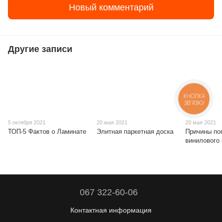
Новый комментарий
Другие записи
КНОПКА
ЗВ'ЯЗКУ
5 октября 2021
20 мая 2021
20 мая 2021
ТОП-5 Фактов о Ламинате
Элитная паркетная доска
Причины по
винилового
067 322-60-06
Контактная информация