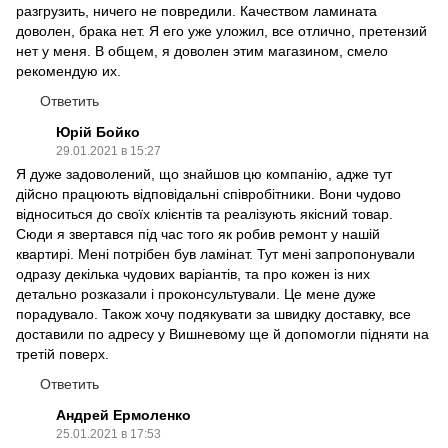
разгрузить, ничего не повредили. Качеством ламината
доволен, брака нет. Я его уже уложил, все отлично, претензий
нет у меня. В общем, я доволен этим магазином, смело
рекомендую их.
Ответить
Юрій Бойко
29.01.2021 в 15:27
Я дуже задоволений, що знайшов цю компанію, адже тут
дійсно працюють відповідальні співробітники. Вони чудово
відноситься до своїх клієнтів та реалізують якісний товар.
Сюди я звертався під час того як робив ремонт у нашій
квартирі. Мені потрібен був ламінат. Тут мені запропонували
одразу декілька чудових варіантів, та про кожен із них
детально розказали і проконсультували. Це мене дуже
порадувало. Також хочу подякувати за швидку доставку, все
доставили по адресу у Вишневому ще й допомогли підняти на
третій поверх.
Ответить
Андрей Ермоленко
25.01.2021 в 17:53