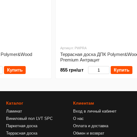
Артикул: PWPRA
К Polymer&Wood
Террасная доска ДПК Polymer&Woo
Premium Антрацит
Купить
855 грн/шт
Купить
Каталог
Клиентам
Ламинат
Вход в личный кабинет
Виниловый пол LVT SPC
О нас
Паркетная доска
Оплата и доставка
Террасная доска
Обмен и возврат