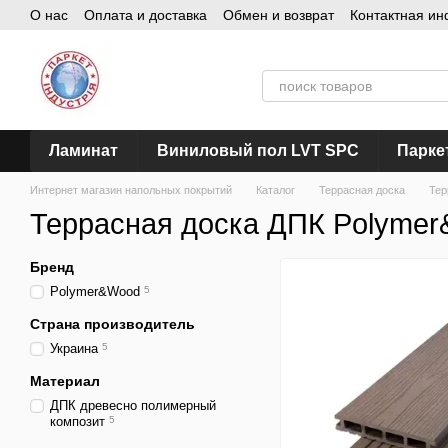
О нас
Оплата и доставка
Обмен и возврат
Контактная и
Перейти к основному контенту
Ламинат
Виниловый пол LVT SPC
Парке
Интернет магазин напольных покрытий
Каталог
Террасная доска
Тер
Террасная доска ДПК Polyme
Бренд
Polymer&Wood
5
Страна производитель
Украина
5
Материал
ДПК древесно полимерный
композит
5