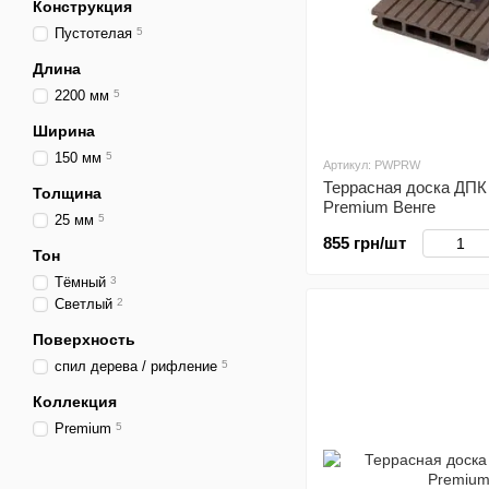
Конструкция
Пустотелая
5
Длина
2200 мм
5
Ширина
150 мм
5
Артикул: PWPRW
Террасная доска ДП
Толщина
Premium Венге
25 мм
5
855 грн/шт
Тон
Тёмный
3
Светлый
2
Поверхность
спил дерева / рифление
5
Коллекция
Premium
5