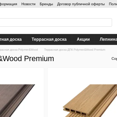
нформация
Новости
Бренды
Договор публичной оферты
Пол
тная доска
Террасная доска
Акции
Лепнин
расная доска Polymer&Wood
Террасная доска ДПК Polymer&Wood Premium
r&Wood Premium
Со