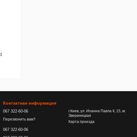
d
Контактная информация
067 322-60-06
г.Киев, ул. Иоанна Павла ІІ, 15, м.
Зверинецкая
Перезвонить вам?
Карта проезда
067 322-60-06