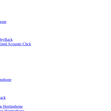
bone
 DryBack
gid Acoustic Click
ingbone
Back
r Herringbone
on Herringbone