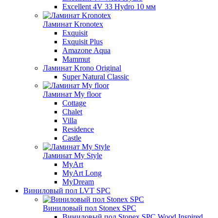
Excellent 4V 33 Hydro 10 мм
Ламинат Kronotex
Exquisit
Exquisit Plus
Amazone Aqua
Mammut
Ламинат Krono Original
Super Natural Classic
Ламинат My floor
Cottage
Chalet
Villa
Residence
Castle
Ламинат My Style
MyArt
MyArt Long
MyDream
Виниловый пол LVT SPC
Виниловый пол Stonex SPC
Виниловый пол Stonex SPC Wood Inspired