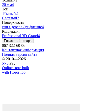
Толщина
20 мм
4
Тон
Тёмный
2
Светлый
2
Поверхность
спил дерева / рифление
4
Коллекция
Professional 3D Grand
4
Показать 4 товара
067 322-60-06
Контактная информация
Полная версия сайта
© 2010—2026
Укр
Рус
Online store built
with Horoshop