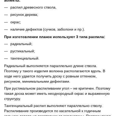
аспекты:
распил древесного ствола,
рисунок дерева;
окрас;
наличие дефектов (сучков, заболони и пр.).
При изготовлении планок используют 3 типа распила:
радиальный;
рустикальный;
тангенциальный.
Радиальный выполняется параллельно длине ствола.
Поэтому у такого изделия волокна располагаются вдоль. В
ходе него удается получить доску с ровным оттенком,
рисунком, минимальными дефектами.
При рустикальном распиливании угол – не критичен. Поэтому
такая доска может иметь неоднородный окрас и выраженную
структуру.
Тангенциальный распил выполняют параллельно стволу.
Распиливание производится по касательной к годичным
кольцам дерева на расстоянии от сердцевины. Поэтому такая