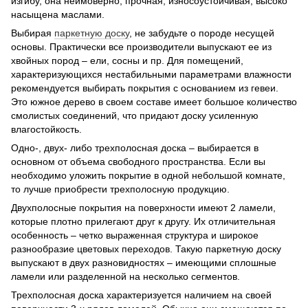
изгибу, она неимоверно, прочная, износоустойчивая, высоко
насыщена маслами.
Выбирая
паркетную доску
, не забудьте о породе несущей
основы. Практически все производители выпускают ее из
хвойных пород – ели, сосны и пр. Для помещений,
характеризующихся нестабильными параметрами влажности
рекомендуется выбирать покрытия с основанием из гевеи.
Это южное дерево в своем составе имеет большое количество
смолистых соединений, что придают доску усиленную
влагостойкость.
Одно-, двух- либо трехполосная доска – выбирается в
основном от объема свободного пространства. Если вы
необходимо уложить покрытие в одной небольшой комнате,
то лучше приобрести трехполосную продукцию.
Двухполосные покрытия на поверхности имеют 2 ламели,
которые плотно прилегают друг к другу. Их отличительная
особенность – четко выраженная структура и широкое
разнообразие цветовых переходов. Такую паркетную доску
выпускают в двух разновидностях – имеющими сплошные
ламели или разделенной на несколько сегментов.
Трехполосная доска характеризуется наличием на своей