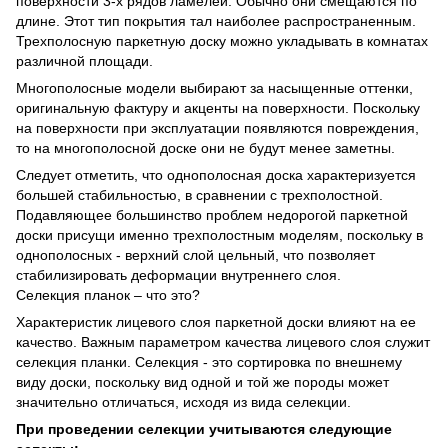
поверхности 3-х рядов ламелей. Обычно они смещаются по
длине. Этот тип покрытия тал наиболее распространенным.
Трехполосную паркетную доску можно укладывать в комнатах
различной площади.
Многополосные модели выбирают за насыщенные оттенки,
оригинальную фактуру и акценты на поверхности. Поскольку
на поверхности при эксплуатации появляются повреждения,
то на многополосной доске они не будут менее заметны.
Следует отметить, что однополосная доска характеризуется
большей стабильностью, в сравнении с трехполостной.
Подавляющее большинство проблем недорогой паркетной
доски присущи именно трехполостным моделям, поскольку в
однополосных - верхний слой цельный, что позволяет
стабилизировать деформации внутреннего слоя.
Селекция планок – что это?
Характеристик лицевого слоя паркетной доски влияют на ее
качество. Важным параметром качества лицевого слоя служит
селекция планки. Селекция - это сортировка по внешнему
виду доски, поскольку вид одной и той же породы может
значительно отличаться, исходя из вида селекции.
При проведении селекции учитываются следующие