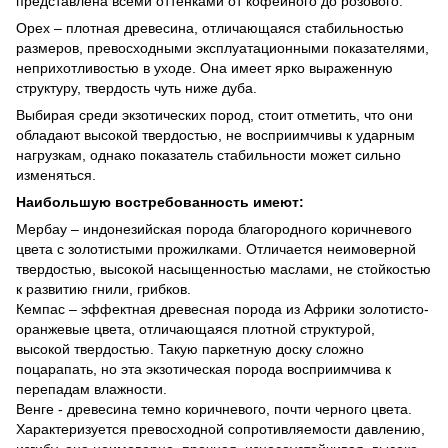
представлена всеми оттенками от кофейного до розового.
Орех – плотная древесина, отличающаяся стабильностью
размеров, превосходными эксплуатационными показателями,
неприхотливостью в уходе. Она имеет ярко выраженную
структуру, твердость чуть ниже дуба.
Выбирая среди экзотических пород, стоит отметить, что они
обладают высокой твердостью, не восприимчивы к ударным
нагрузкам, однако показатель стабильности может сильно
изменяться.
Наибольшую востребованность имеют:
Мербау – индонезийская порода благородного коричневого
цвета с золотистыми прожилками. Отличается неимоверной
твердостью, высокой насыщенностью маслами, не стойкостью
к развитию гнили, грибков.
Кемпас – эффектная древесная порода из Африки золотисто-
оранжевые цвета, отличающаяся плотной структурой,
высокой твердостью. Такую паркетную доску сложно
поцарапать, но эта экзотическая порода восприимчива к
перепадам влажности.
Венге - древесина темно коричневого, почти черного цвета.
Характеризуется превосходной сопротивляемости давлению,