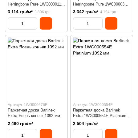
Herringbone Pure 1WC000011
Herringbone Pure 1WC000032
Grand Canyon английская
Trapani английская ёлка
3 114 грн/м²
3 342 грн/м²
3 896 грн
4 194 грн
ёлка
Артикул: 1WG000676E
Артикул: 1WG000554E
Паркетная доска Barlinek
Паркетная доска Barlinek
Extra Ясень коньяк 1092 мм
Extra 1WG000554E Platinium
1092 мм
2 460 грн/м²
2 504 грн/м²