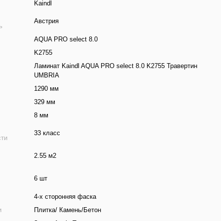
Kaindl
Австрия
ь
AQUA PRO select 8.0
K2755
Ламинат Kaindl AQUA PRO select 8.0 K2755 Травертин
UMBRIA
1290 мм
329 мм
8 мм
33 класс
сти
2.55 м2
6 шт
4-х сторонняя фаска
и
Плитка/ Камень/Бетон