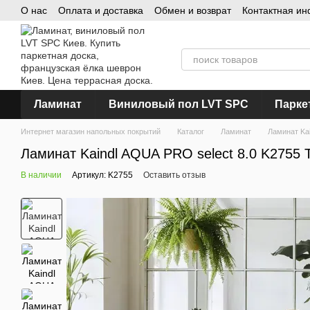
О нас
Оплата и доставка
Обмен и возврат
Контактная и
Перейти к основному контенту
Ламинат
Виниловый пол LVT SPC
Парке
Интернет магазин напольных покрытий
Каталог
Ламинат
Ламинат Kai
Ламинат Kaindl AQUA PRO select 8.0 K2755
В наличии
Артикул: K2755
Оставить отзыв