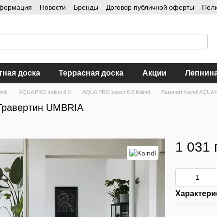
нформация
Новости
Бренды
Договор публичной оферты
Пол
тная доска
Террасная доска
Акции
Лепнин
ndl
AQUA PRO select 8.0
AQUA PRO select 8.0 Kaindl
Ламинат Kaindl AQUA 
 Травертин UMBRIA
1 031 
Характери