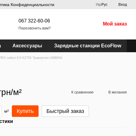
итика Конфиденциальности
Укр
Рус
Вход
067 322-60-06
Мой заказ
Перезвонить вам?
а
Аксессуары
Зарядные станции EcoFlow
PRO select 8.0 K2755 Травертин UMBRIA
грн/м²
К сравнению
В желания
Купить
Быстрый заказ
м²
стики