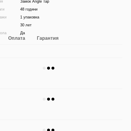
ия
Замок Angle Tap
аги
48 години
дажи
1 упаковка
30 лет
пола
Да
Оплата
Гарантия