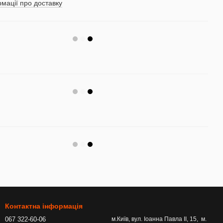
мації про доставку
Контактна інформація
067 322-60-06
м.Київ, вул. Іоанна Павла ІІ, 15, м.