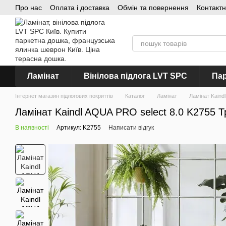
Про нас
Оплата і доставка
Обмін та повернення
Контакт
Перейти до основного контенту
Ламінат
Вінілова підлога LVT SPC
Пар
Інтернет магазин підлогових покриттів
Каталог
Ламінат
Ламінат Kaindl
Ламінат Kaindl AQUA PRO select 8.0 K2755
В наявності
Артикул: K2755
Написати відгук