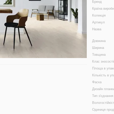
Бренд
Країна вироб
Колекція
Артикул
Назва
Довжина
Ширина
Товщина
Клас зносості
Площа в упак
Кількість в уп
Фаска
Дизайн планк
Тип з'єднання
Вологостійкіс
Одиниця про