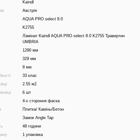
Kaindl
ник
Австрія
AQUA PRO select 8.0
K2755
Ламінат Kaindl AQUA PRO select 8.0 K2755 Травертин
UMBRIA
1290 мм
329 мм
8 мм
йкості
33 клас
овці
2.55 м2
аковці
6 шт
4-х стороння фаска
и
Плитка/ Камінь/Бетон
Замок Angle Tap
ть
48 години
дажу
1 упаковка