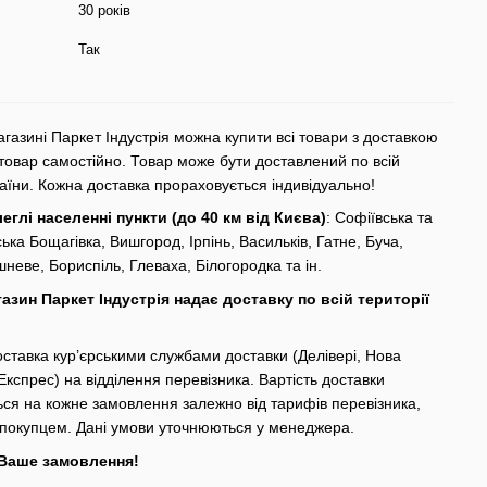
30 років
Так
агазині Паркет Індустрія можна купити всі товари з доставкою
товар самостійно. Товар може бути доставлений по всій
раїни. Кожна доставка прораховується індивідуально!
леглі населенні пункти (до 40 км від Києва)
: Софіївська та
ька Бощагівка, Вишгород, Ірпінь, Васильків, Гатне, Буча,
неве, Бориспіль, Глеваха, Білогородка та ін.
газин Паркет Індустрія надає доставку по всій території
ставка кур’єрськими службами доставки (Делівері, Нова
Експрес) на відділення перевізника. Вартість доставки
ся на кожне замовлення залежно від тарифів перевізника,
 покупцем. Дані умови уточнюються у менеджера.
 Ваше замовлення!