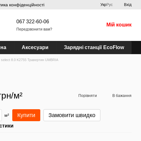
тика конфіденційності
Укр
Рус
Вхід
067 322-60-06
Мій кошик
Передзвонити вам?
ина
Аксесуари
Зарядні станції EcoFlow
 select 8.0 K2755 Травертин UMBRIA
грн/м²
Порівняти
В бажання
Купити
Замовити швидко
м²
стики