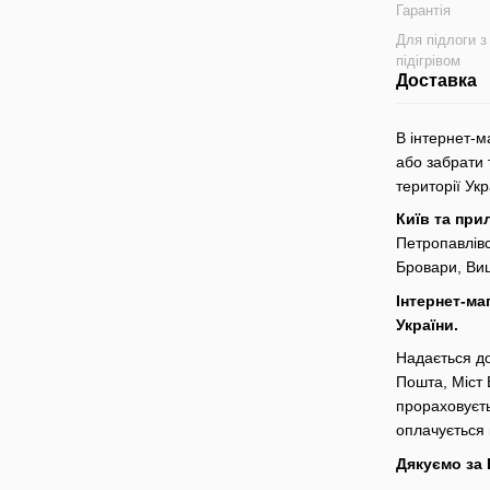
Гарантія
Для підлоги з
підігрівом
Доставка
В інтернет-м
або забрати 
території Ук
Київ та при
Петропавлівс
Бровари, Виш
Інтернет-ма
України.
Надається до
Пошта, Міст 
прораховуєть
оплачується
Дякуємо за