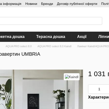
на інформація
Новини
Бренди
Договір публічної оферти
Полі
кетна дошка
Терасна дошка
Акції
Ліпн
AQUA PRO select 8.0
AQUA PRO select 8.0 Kaindl
Ламінат Kaindl AQUA PRO
 Травертин UMBRIA
1 031 
Характери