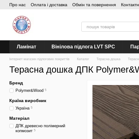
Про нас
Оплата і доставка
Обмін та повернення
Контакт
Перейти до основного контенту
Ламінат
Вінілова підлога LVT SPC
Пар
Інтернет магазин підлогових покриттів
Каталог
Терасна дошка
Терасн
Терасна дошка ДПК Polymer&
Бренд
Polymer&Wood
5
Країна виробник
Україна
5
Матеріал
ДПК древесно полімерний
копмозит
5