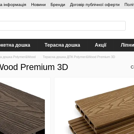
на інформація
Новини
Бренди
Договір публічної оферти
Полі
кетна дошка
Терасна дошка
Акції
Ліпн
а дошка Polymer&Wood
Терасна дошка ДПК Polymer&Wood Premium 3D
Wood Premium 3D
С