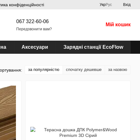
тика конфіденційності
Укр
Рус
Вхід
067 322-60-06
Мій кошик
Передзвонити вам?
ина
Аксесуари
Зарядні станції EcoFlow
за популярністю
спочатку дешевше
за назвою
ортування: