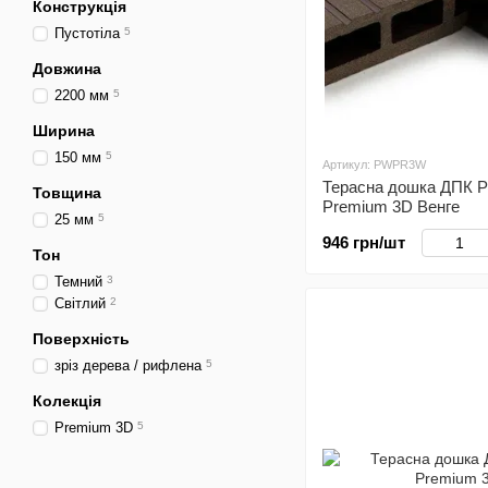
Конструкція
Пустотіла
5
Довжина
2200 мм
5
Ширина
150 мм
5
Артикул: PWPR3W
Терасна дошка ДПК 
Товщина
Premium 3D Венге
25 мм
5
946 грн/шт
Тон
Темний
3
Світлий
2
Поверхність
зріз дерева / рифлена
5
Колекція
Premium 3D
5