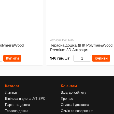
Артикул: PWPR3A
Polymer&Wood
Терасна дошка ДПК Polymer&Wood
Premium 3D Антрацит
Купити
946 грн/шт
Купити
Каталог
Клієнтам
Ламінат
Вхід до кабінету
Вінілова підлога LVT SPC
Про нас
Паркетна дошка
Оплата і доставка
Терасна дошка
Обмін та повернення