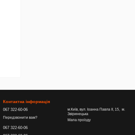
Контактна інформація
067 322-60-06
м.Київ, вул. Іоанна Павла ІІ, 15, м.
Звіринецька
Передзвонити вам?
Мапа проїзду
067 322-60-06