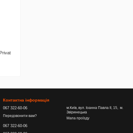
rivat
Контактна інформація
067 322-60-06
м.Київ, вул. Іоанна Павла ІІ, 15, м.
Звіринецька
Передзвонити вам?
Мапа проїзду
067 322-60-06