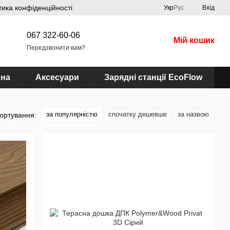
тика конфіденційності
Укр
Рус
Вхід
067 322-60-06
Мій кошик
Передзвонити вам?
ина
Аксесуари
Зарядні станції EcoFlow
за популярністю
спочатку дешевше
за назвою
ортування: