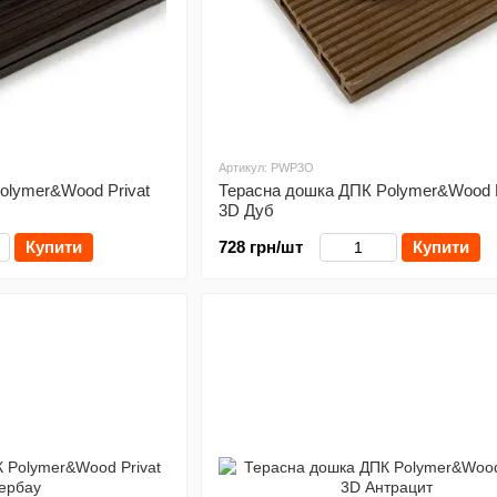
Артикул: PWP3O
olymer&Wood Privat
Терасна дошка ДПК Polymer&Wood P
3D Дуб
Купити
728 грн/шт
Купити