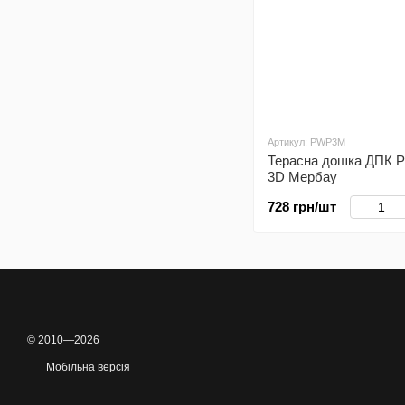
Артикул: PWP3M
Терасна дошка ДПК P
3D Мербау
728 грн/шт
© 2010—2026
Мобільна версія