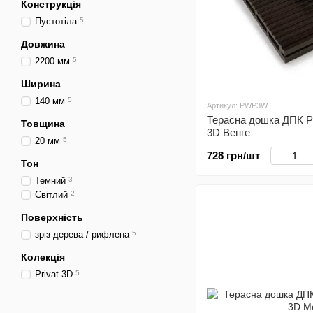
Конструкція
Пустотіла
5
Довжина
2200 мм
5
Ширина
140 мм
5
Артикул: PWP3W
Терасна дошка ДПК P
Товщина
3D Венге
20 мм
5
728 грн/шт
Тон
Темний
3
Світлий
2
Поверхність
зріз дерева / рифлена
5
Колекція
Privat 3D
5