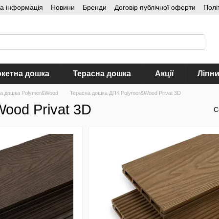
на інформація
Новини
Бренди
Договір публічної оферти
Полі
кетна дошка
Терасна дошка
Акції
Ліпн
а дошка Polymer&Wood
Терасна дошка ДПК Polymer&Wood Privat 3D
ood Privat 3D
С