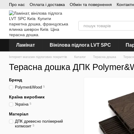
Про нас
Оплата і доставка
Обмін та повернення
Контакт
Перейти до основного контенту
Ламінат
Вінілова підлога LVT SPC
Пар
Інтернет магазин підлогових покриттів
Каталог
Терасна дошка
Терасн
Терасна дошка ДПК Polymer&W
Бренд
Polymer&Wood
5
Країна виробник
Україна
5
Матеріал
ДПК древесно полімерний
копмозит
5