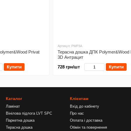
Артикул: PWP3A
olymer&Wood Privat
Терасна дошка ДПК Polymer&Wood P
3D Антрацит
Купити
728 грн/шт
Купити
Каталог
Клієнтам
Ламінат
Вхід до кабінету
Вінілова підлога LVT SPC
Про нас
Паркетна дошка
Оплата і доставка
Терасна дошка
Обмін та повернення