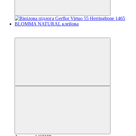
−8%
залишився 21 день