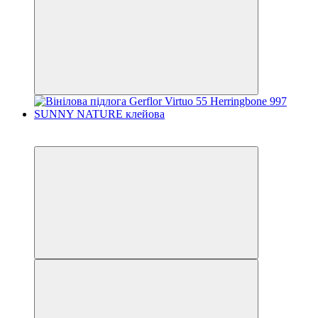
−8%
залишився 21 день