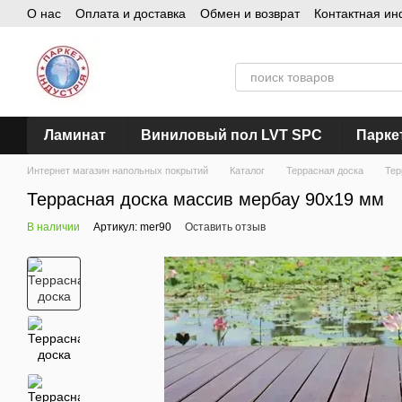
О нас
Оплата и доставка
Обмен и возврат
Контактная и
Перейти к основному контенту
Ламинат
Виниловый пол LVT SPC
Парке
Интернет магазин напольных покрытий
Каталог
Террасная доска
Тер
Террасная доска массив мербау 90х19 мм
В наличии
Артикул: mer90
Оставить отзыв