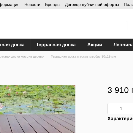
нформация
Новости
Бренды
Договор публичной оферты
Пол
тная доска
Террасная доска
Акции
Лепнин
расная доска массив дерево
Террасная доска массив мербау 90х19 мм
3 910 
Характери