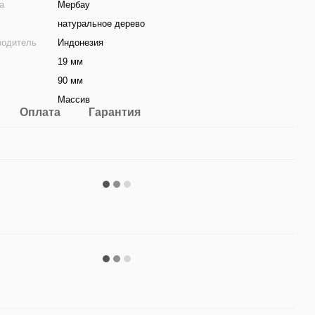
а
Мербау
натуральное дерево
водитель
Индонезия
19 мм
90 мм
Массив
Оплата
Гарантия