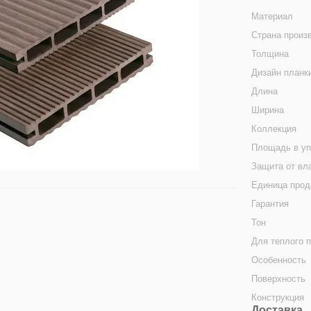
Материал
Страна произ
Толщина
Дизайн планк
Длина
Ширина
Коллекция
Площадь в уп
Защита от вл
Единица про
Гарантия
Тон
Для теплого 
Особенность
Поверхность
Конструкция
Доставка