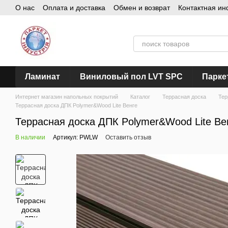
О нас
Оплата и доставка
Обмен и возврат
Контактная и
Перейти к основному контенту
Ламинат
Виниловый пол LVT SPC
Парке
Интернет магазин напольных покрытий
Каталог
Террасная доска
Тер
Террасная доска ДПК Polymer&Wood Lite Венге
Террасная доска ДПК Polymer&Wood Lite Ве
В наличии
Артикул: PWLW
Оставить отзыв