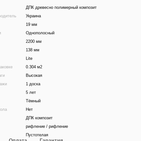
ДПК древесно полимерный композит
водитель
Украина
19 мм
и
Однополосный
2200 мм
138 мм
Lite
аковке
0.304 м2
аги
Высокая
дажи
1 доска
5 лет
Тёмный
пола
Нет
ДПК композит
рифление / рифление
Пустотелая
Оплата
Гарантия