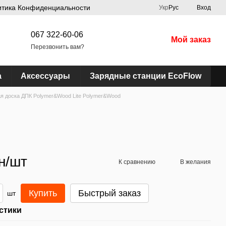
итика Конфиденциальности
Укр
Рус
Вход
067 322-60-06
Мой заказ
Перезвонить вам?
а
Аксессуары
Зарядные станции EcoFlow
я доска ДПК Polymer&Wood Lite Polymer&Wood
н/шт
К сравнению
В желания
Купить
Быстрый заказ
шт
стики