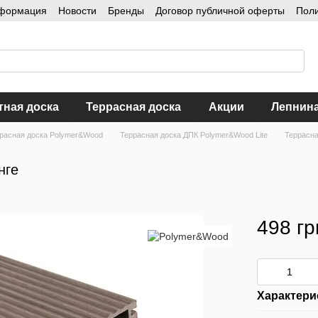
нформация
Новости
Бренды
Договор публичной оферты
Пол
тная доска
Террасная доска
Акции
Лепнин
расная доска Polymer&Wood
Террасная доска ДПК Polymer&Wood Lite
Террасна
нге
498 гр
Характери