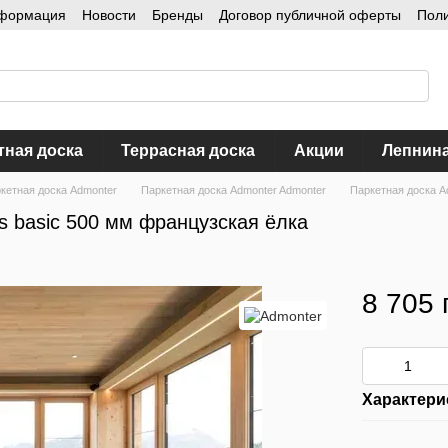
нформация
Новости
Бренды
Договор публичной оферты
Пол
тная доска
Террасная доска
Акции
Лепнин
кетная доска Admonter
Паркетная доска Admonter Admonter
Паркетная доска A
s basic 500 мм французская ёлка
8 705 
Характери