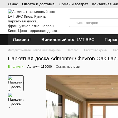
О нас
Оплата и доставка
Обмен и возврат
Контактная и
Перейти к основному контенту
Ламинат
Виниловый пол LVT SPC
Парке
Интернет магазин напольных покрытий
Каталог
Паркетная доска
Пар
Паркетная доска Admonter Chevron Oak Lapi
В наличии
Артикул: 119000
Оставить отзыв