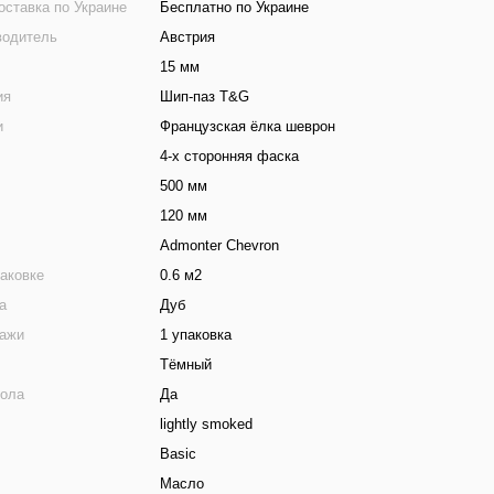
оставка по Украине
Бесплатно по Украине
водитель
Австрия
15 мм
ия
Шип-паз T&G
и
Французская ёлка шеврон
4-х сторонняя фаска
500 мм
120 мм
Admonter Chevron
аковке
0.6 м2
а
Дуб
дажи
1 упаковка
Тёмный
пола
Да
lightly smoked
Basic
Масло