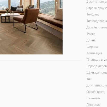
Бесплатная д
Страна произ
Толщина
Тип соединен
Дизайн планк
Фаска
Длина
Ширина
Коллекция
Площадь в уп
Порода дерев
Единица про
Тон
Для теплого 
Особенность
Селекция
Покрытие