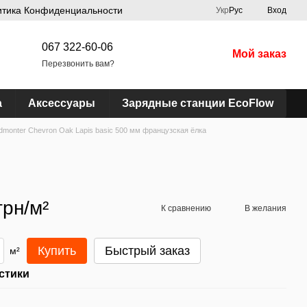
итика Конфиденциальности
Укр
Рус
Вход
067 322-60-06
Мой заказ
Перезвонить вам?
а
Аксессуары
Зарядные станции EcoFlow
dmonter Chevron Oak Lapis basic 500 мм французская ёлка
грн/м²
К сравнению
В желания
Купить
Быстрый заказ
м²
стики