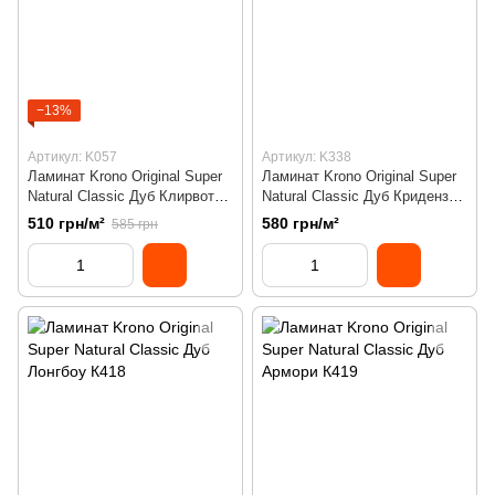
−13%
Артикул: K057
Артикул: K338
Ламинат Krono Original Super
Ламинат Krono Original Super
Natural Classic Дуб Клирвотер
Natural Classic Дуб Криденза
К057
К338
510 грн/м²
580 грн/м²
585 грн