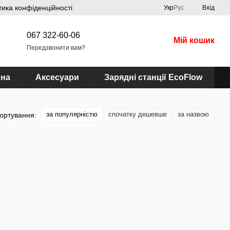
тика конфіденційності
Укр
Рус
Вхід
067 322-60-06
Мій кошик
Передзвонити вам?
ина
Аксесуари
Зарядні станції EcoFlow
за популярністю
спочатку дешевше
за назвою
ортування: