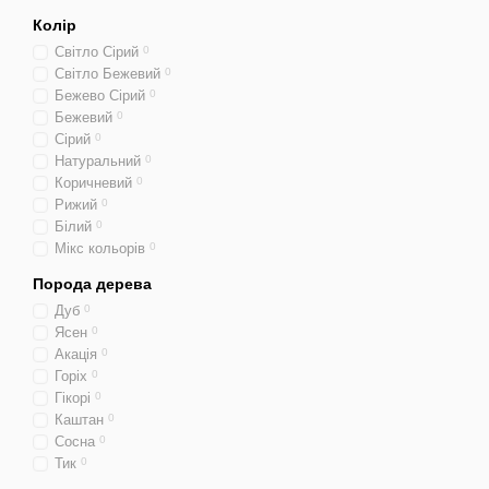
Колір
Світло Сірий
0
Світло Бежевий
0
Бежево Сірий
0
Бежевий
0
Сірий
0
Натуральний
0
Коричневий
0
Рижий
0
Білий
0
Мікс кольорів
0
Порода дерева
Дуб
0
Ясен
0
Акація
0
Горіх
0
Гікорі
0
Каштан
0
Сосна
0
Тик
0