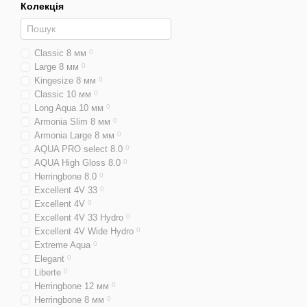
Колекція
Classic 8 мм
0
Large 8 мм
0
Kingesize 8 мм
0
Classic 10 мм
0
Long Aqua 10 мм
0
Armonia Slim 8 мм
0
Armonia Large 8 мм
0
AQUA PRO select 8.0
0
AQUA High Gloss 8.0
0
Herringbone 8.0
0
Excellent 4V 33
0
Excellent 4V
0
Excellent 4V 33 Hydro
0
Excellent 4V Wide Hydro
0
Extreme Aqua
0
Elegant
0
Liberte
0
Herringbone 12 мм
0
Herringbone 8 мм
0