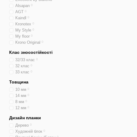
Alsapan
0
AGT
0
Kaindl
0
Kronotex
0
My Style
0
My floor
0
Krono Original
0
Клас зносостійкості
32/33 клас
0
32 клас
0
33 клас
0
Товщина
10 мм
0
14 мм
0
8 мм
0
12 мм
0
Дизайн планки
Дерево
0
Художній блок
0
0