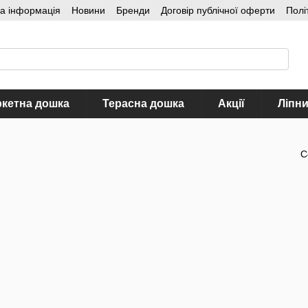
на інформація
Новини
Бренди
Договір публічної оферти
Полі
кетна дошка
Терасна дошка
Акції
Ліпн
С