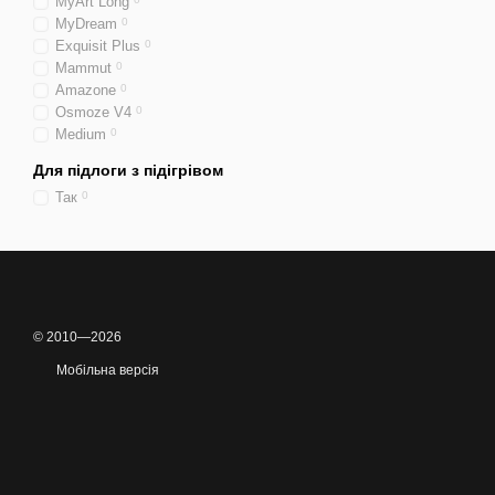
MyArt Long
MyDream
0
Exquisit Plus
0
Mammut
0
Amazone
0
Osmoze V4
0
Medium
0
Для підлоги з підігрівом
Так
0
© 2010—2026
Мобільна версія