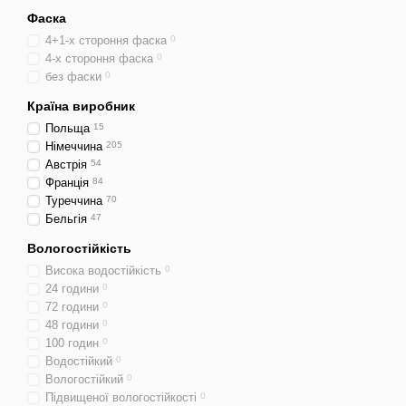
Фаска
4+1-х стороння фаска
0
4-х стороння фаска
0
без фаски
0
Країна виробник
Польща
15
Німеччина
205
Австрія
54
Франція
84
Туреччина
70
Бельгія
47
Вологостійкість
Висока водостійкість
0
24 години
0
72 години
0
48 години
0
100 годин
0
Водостійкий
0
Вологостійкий
0
Підвищеної вологостійкості
0