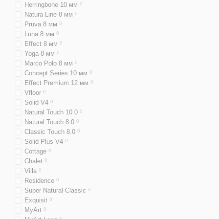
Herringbone 10 мм
0
Natura Line 8 мм
0
Pruva 8 мм
0
Luna 8 мм
0
Effect 8 мм
0
Yoga 8 мм
0
Marco Polo 8 мм
0
Concept Series 10 мм
0
Effect Premium 12 мм
0
Vfloor
0
Solid V4
0
Natural Touch 10.0
0
Natural Touch 8.0
0
Classic Touch 8.0
0
Solid Plus V4
0
Cottage
0
Chalet
0
Villa
0
Residence
0
Super Natural Classic
0
Exquisit
0
MyArt
0
0