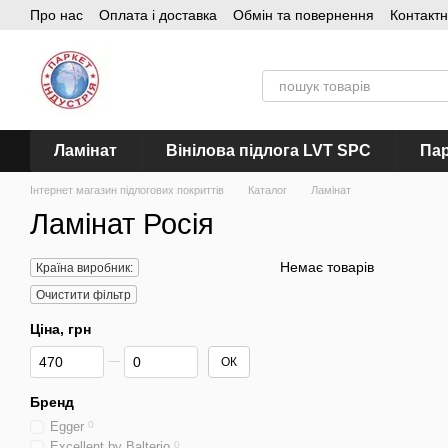
Про нас
Оплата і доставка
Обмін та повернення
Контакт
Перейти до основного контенту
Ламінат
Вінілова підлога LVT SPC
Пар
Інтернет магазин підлогових покриттів
Каталог
Ламінат
Ламінат Росія
Немає товарів
Країна виробник:
Очистити фільтр
Ціна, грн
Від Ціна, грн
До Ціна, грн
ОК
Бренд
Egger
0
Excellent by Balterio
0