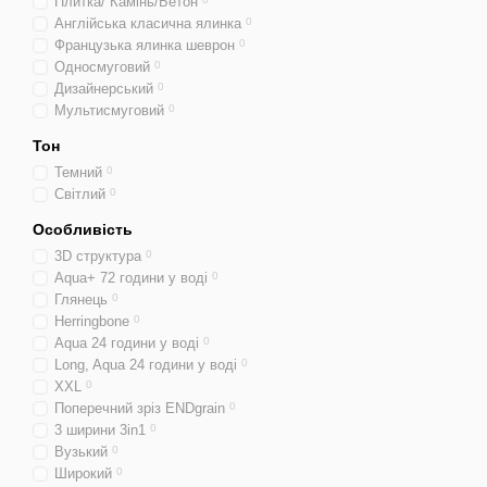
Плитка/ Камінь/Бетон
Англійська класична ялинка
0
Французька ялинка шеврон
0
Односмуговий
0
Дизайнерський
0
Мультисмуговий
0
Тон
Темний
0
Світлий
0
Особливість
3D структура
0
Aqua+ 72 години у воді
0
Глянець
0
Herringbone
0
Aqua 24 години у воді
0
Long, Aqua 24 години у воді
0
XXL
0
Поперечний зріз ENDgrain
0
3 ширини 3in1
0
Вузький
0
Широкий
0