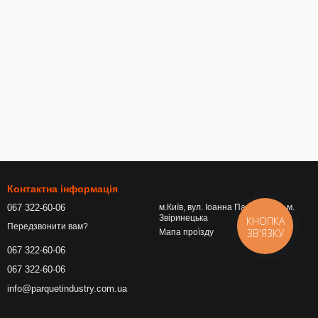
Контактна інформація
067 322-60-06
м.Київ, вул. Іоанна Павла ІІ, 15, м.
Звіринецька
КНОПКА
Передзвонити вам?
ЗВ'ЯЗКУ
Мапа проїзду
067 322-60-06
067 322-60-06
info@parquetindustry.com.ua