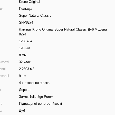
Krono Original
ник
Польща
Super Natural Classic
SNP8274
Ламінат Krono Original Super Natural Classic Дуб Модена
8274
1288 мм
195 мм
8 мм
йкості
32 клас
овці
2.2603 м2
аковці
9 шт
4-х стороння фаска
и
Дерево
Замок 1clic 2go Pure+
ть
Підвищеної вологостійкості
а
Дуб