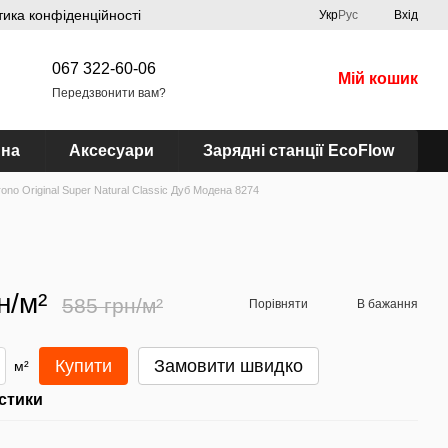
тика конфіденційності
Укр
Рус
Вхід
067 322-60-06
Мій кошик
Передзвонити вам?
ина
Аксесуари
Зарядні станції EcoFlow
ono Original Super Natural Classic Дуб Модена 8274
н/м²
585 грн/м²
Порівняти
В бажання
Купити
Замовити швидко
м²
стики