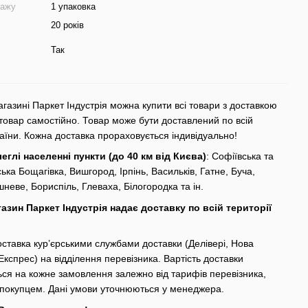
дажу
1 упаковка
20 років
Так
агазині Паркет Індустрія можна купити всі товари з доставкою
товар самостійно. Товар може бути доставлений по всій
раїни. Кожна доставка прораховується індивідуально!
леглі населенні пункти (до 40 км від Києва)
: Софіївська та
ька Бощагівка, Вишгород, Ірпінь, Васильків, Гатне, Буча,
неве, Бориспіль, Глеваха, Білогородка та ін.
газин Паркет Індустрія надає доставку по всій території
ставка кур’єрськими службами доставки (Делівері, Нова
Експрес) на відділення перевізника. Вартість доставки
ся на кожне замовлення залежно від тарифів перевізника,
 покупцем. Дані умови уточнюються у менеджера.