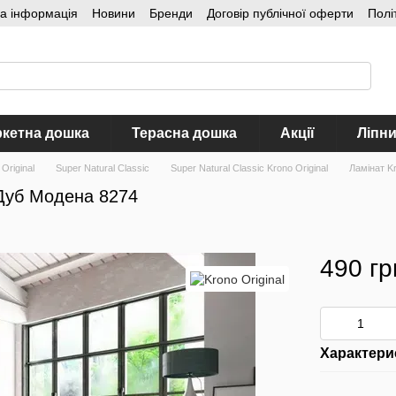
на інформація
Новини
Бренди
Договір публічної оферти
Полі
кетна дошка
Терасна дошка
Акції
Ліпн
Original
Super Natural Classic
Super Natural Classic Krono Original
Ламінат Kr
c Дуб Модена 8274
490 гр
Характери