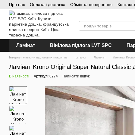
Про нас
Оплата і доставка
Обмін та повернення
Контакт
Перейти до основного контенту
Ламінат
Вінілова підлога LVT SPC
Пар
Інтернет магазин підлогових покриттів
Каталог
Ламінат
Ламінат Krono 
Ламінат Krono Original Super Natural Classi
В наявності
Артикул: 8274
Написати відгук