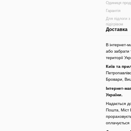
Одиниця про
Гарантія
Для підлоги з
підігрівом
Доставка
В інтернет-м
або забрати 
території Ук
Київ та при
Петропавлівс
Бровари, Виш
Інтернет-ма
України.
Надається до
Пошта, Міст 
прораховуєть
оплачується