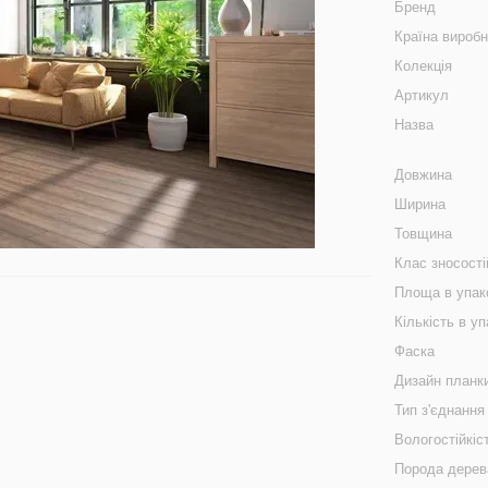
Бренд
Країна вироб
Колекція
Артикул
Назва
Довжина
Ширина
Товщина
Клас зносості
Площа в упак
Кількість в уп
Фаска
Дизайн планк
Тип з'єднання
Вологостійкіс
Порода дерев