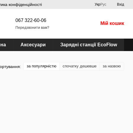
тика конфіденційності
Укр
Рус
Вхід
067 322-60-06
Мій кошик
Передзвонити вам?
ина
Аксесуари
Зарядні станції EcoFlow
за популярністю
спочатку дешевше
за назвою
ортування: