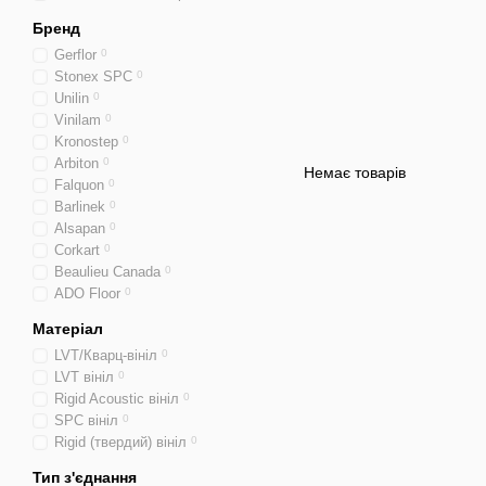
Бренд
Gerflor
0
Stonex SPC
0
Unilin
0
Vinilam
0
Kronostep
0
Arbiton
0
Немає товарів
Falquon
0
Barlinek
0
Alsapan
0
Corkart
0
Beaulieu Canada
0
ADO Floor
0
Матеріал
LVT/Кварц-вініл
0
LVT вініл
0
Rigid Acoustic вініл
0
SPC вініл
0
Rigid (твердий) вініл
0
Тип з'єднання