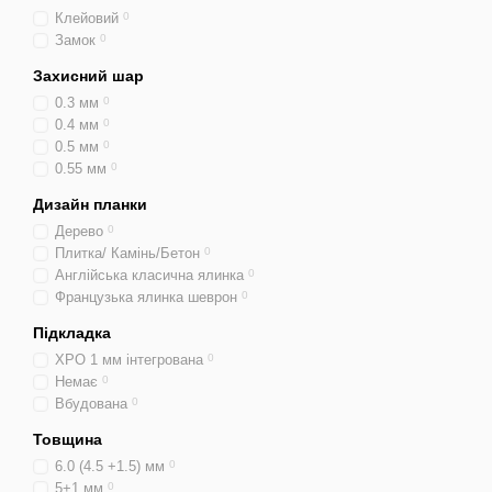
Клейовий
0
Замок
0
Захисний шар
0.3 мм
0
0.4 мм
0
0.5 мм
0
0.55 мм
0
Дизайн планки
Дерево
0
Плитка/ Камінь/Бетон
0
Англійська класична ялинка
0
Французька ялинка шеврон
0
Підкладка
XPO 1 мм інтегрована
0
Немає
0
Вбудована
0
Товщина
6.0 (4.5 +1.5) мм
0
5+1 мм
0