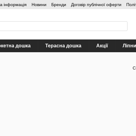
на інформація
Новини
Бренди
Договір публічної оферти
Полі
кетна дошка
Терасна дошка
Акції
Ліпн
С