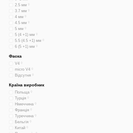
2.5 мм
0
3.7 мм
0
4 мм
0
4.5 мм
0
5 мм
0
5 (4 +1) мм
0
5.5 (4.5 +1) мм
0
6 (5 +1) мм
0
Фаска
V4
0
micro V4
0
Відсутня
0
Країна виробник
Польща
0
Турція
0
Німеччина
0
Франція
0
Туреччина
0
Бельгія
0
Китай
0