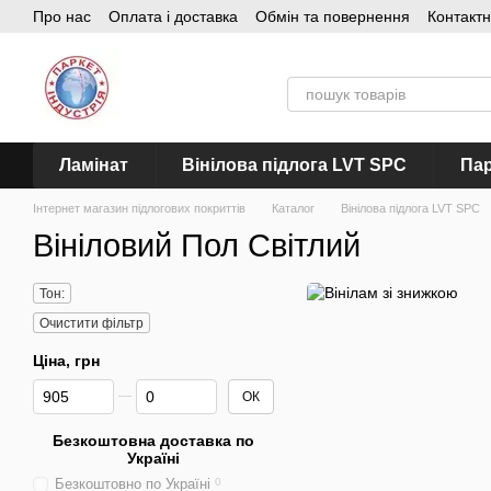
Про нас
Оплата і доставка
Обмін та повернення
Контакт
Перейти до основного контенту
Ламінат
Вінілова підлога LVT SPC
Пар
Інтернет магазин підлогових покриттів
Каталог
Вінілова підлога LVT SPC
Вініловий Пол Світлий
Тон:
Очистити фільтр
Ціна, грн
Від Ціна, грн
До Ціна, грн
ОК
Безкоштовна доставка по
Україні
Безкоштовно по Україні
0