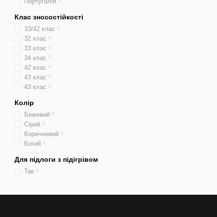
Португалія
0
Клас зносостійкості
33/42 клас
0
32 клас
0
33 клас
0
34 клас
0
42 клас
0
43 клас
0
43 клас
0
Колір
Бежевий
0
Сірий
0
Коричневий
0
Білий
0
Для підлоги з підігрівом
Так
0