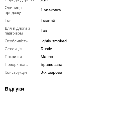
Одиниця
1 упаковка
продажу
Тон
Темний
Для підлоги з
Так
підігрівом
Особливість
lightly smoked
Селекція
Rustic
Покриття
Масло
Поверхність
Брашована
Конструкція
3-х шарова
Відгуки