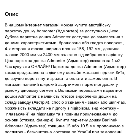
Опис
В нашому інтернет магазині можна купити австрійську
паркетну дошку Admonter (Адмонтер) за доступною ціною.
Дубова паркетна дошка Admonter доступна до замовлення з
даними характеристиками: брашована або гладка поверхня,
4-х стороння фаска, ширина планки 158, 192 мм, довжина
планки 2000 мм чи 2400 мм залежно від вибраного варіанту.
Ціна паркетна дошка Admonter (Адмонтер) вказана за 1 м2.
Час купувати ОНЛАЙН! Паркетна дошка Admonter (Адмонтер)
також представлена в діючому офлайн магазині підлоги Київ,
де зручно переглянути зразки та оплатити замовлення. В
магазині наявний широкий асортимент паркетної дошки у
різному ціновому сегменті. Великими перевагами паркетної
дошки Admonter є наявність готової виробленої дошки на
складі заводу (Австрія), спосіб з'єднання - замок або шип-паз,
можливість вкладати на підлогу з підігрівом, вид монтажу -
"плаваючий" на підкладку та з повним приклеюванням до
основи (стяжки, фанери). Купити паркетну дошку Barlinek
Admonter (Адмонтер) товщина 15 або 10.5 мм пропонуємо з
послугою - безкоштовна доставка по Україні при замовленні