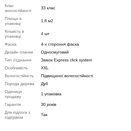
Клас
33 клас
зносостійкості
Площа в
1.8 м2
упаковці
Кількість в
4 шт
упаковці
Фаска
4-х стороння фаска
Дизайн планки
Односмуговий
Тип з'єднання
Замок Express click system
Особливість
XXL
Вологостійкість
Підвищеної вологостійкості
Порода дерева
Дуб
Одиниця
1 упаковка
продажу
Гарантія
30 років
Для підлоги з
Так
підігрівом