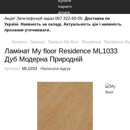
Акція!
Зателефонуй зараз
067 322-60-06.
Доставка по
Україні. Наявність на складі. Актуальність цін і наявність
прохання уточнювати.
Каталог
Ламінат
Ламінат My floor
Residence
Residence My 
Ламінат My floor Residence ML1033
Дуб Модерна Природній
Артикул:
ML1033
Написати відгук