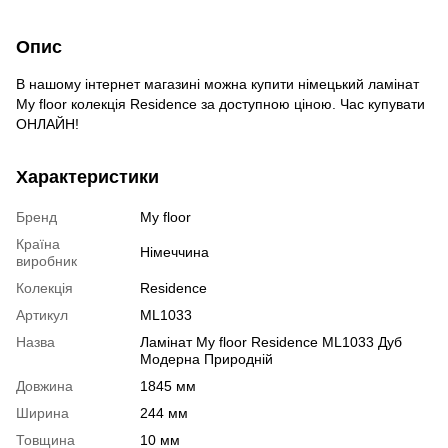
Опис
В нашому інтернет магазині можна купити німецький ламінат
My floor колекція Residence за доступною ціною. Час купувати
ОНЛАЙН!
Характеристики
Бренд
My floor
Країна
Німеччина
виробник
Колекція
Residence
Артикул
ML1033
Назва
Ламінат My floor Residence ML1033 Дуб
Модерна Природній
Довжина
1845 мм
Ширина
244 мм
Товщина
10 мм