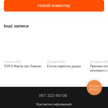
Новий коментар
Інші записи
5 жовтня 2021
20 травня 2021
20 травня 202
ТОП-5 Фактів про Ламінат
Елітна паркетна дошка
Причини по
вінілового с
КНОПКА
ЗВ'ЯЗКУ
067 322-60-06
Контактна інформація