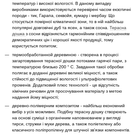
температур і високої вологості. В даному випадку
виробниками використовуються перевірені часом екзотичні
породи - тик, Гарапа, секвойя, кумару і мербау. Що
стосується помірної кліматичної зони, то в ній найбільш
популярні довговічні дуб та ясен, а також сосна.
Терасна
дошка
з сосни відрізняється гармонійним співвідношенням
демократичних цін і хорошої якості продукції, тому
користується попитом;
термообработанной деревиною - створена в процесі
загартовування терасної дошки потоками гарячої пари, з
температурою близько 200 ° C. Завдання такої обробки
полягає в доданні деревині великої міцності, а також
стійкості до підвищеної вологості і ультрафіолетових
променів. Додатковий плюс технології - це відсутність
хімічних речовин для просочування матеріалу з метою
надання йому міцності;
деревно-полімерним композитом - найбільш економний
вибір з усіх можливих. Подібну терасну дошку створюють
на основі суміші з органічним наповнювачем у вигляді
тирси, стружки і муки дерева, а також поліетилену або
класичного поліпропілену для штучної зв'язки компонентів.