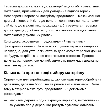
Терасна дошка
належить до категорії міцних облицювальних
матеріалів, призначених для укладання підлоги тераси.
Незаперечні переваги матеріалу представлені максимальної
довговічністю, стійкістю до вологи і сонячного світла, а також
стійкістю до механічних пошкоджень. Як результат, терасна
дошка краща для багатьох, оскільки вважається ідеальним
матеріалом у вуличних умовах.
Крім цього, асортимент представлений численними
фактурами і квітами. Та й монтаж підлоги тераси - завдання
нескладне, для установки статі за допомогою терасної дошки
не будуть потрібні знання справжнього експерта. Процес
догляду за поверхнею легкий, адже з плином часу дошка не
гниє і не лущиться.
Кілька слів про тонкощі вибору матеріалу
Сировиною для виробництва дошки служать термооброблена
деревина, деревне борошно та різноманітні полімери. Саме
тому матеріал може бути представлений декількома
різновидами:
масивом дерева - один з кращих варіантів, виготовлений
за участю порід дерев, що ростуть в умовах коливань