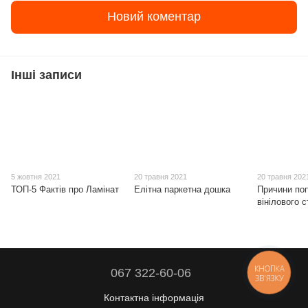
Новий коментар
Інші записи
5 жовтня 2021
20 травня 2021
20 травня 202
ТОП-5 Фактів про Ламінат
Елітна паркетна дошка
Причини по
вінілового с
КНОПКА
067 322-60-06
ЗВ'ЯЗКУ
Контактна інформація