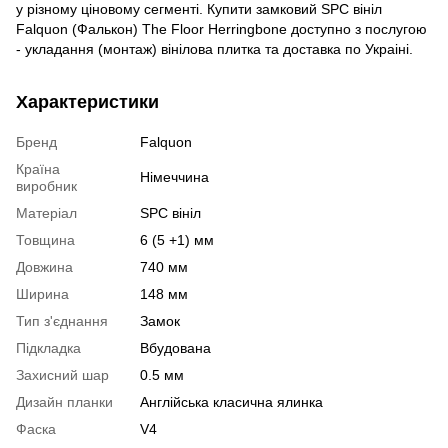
у різному ціновому сегменті. Купити замковий SPC вініл
Falquon (Фалькон) The Floor Herringbone доступно з послугою
- укладання (монтаж) вінілова плитка та доставка по Украіні.
Характеристики
Бренд
Falquon
Країна
Німеччина
виробник
Матеріал
SPC вініл
Товщина
6 (5 +1) мм
Довжина
740 мм
Ширина
148 мм
Тип з'єднання
Замок
Підкладка
Вбудована
Захисний шар
0.5 мм
Дизайн планки
Англійська класична ялинка
Фаска
V4