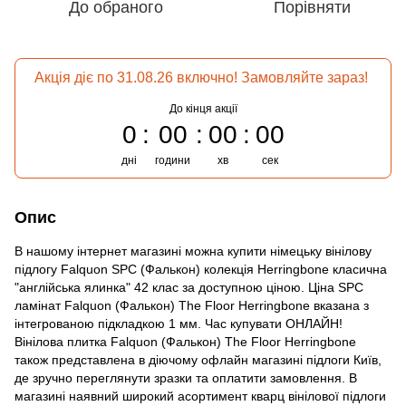
До обраного
Порівняти
Акція діє по 31.08.26 включно! Замовляйте зараз!
До кінця акції
0
00
00
00
дні
години
хв
сек
Опис
В нашому інтернет магазині можна купити німецьку вінілову
підлогу Falquon SPC (Фалькон) колекція Herringbone класична
"англійська ялинка" 42 клас за доступною ціною. Ціна SPC
ламінат Falquon (Фалькон) The Floor Herringbone вказана з
інтегрованою підкладкою 1 мм. Час купувати ОНЛАЙН!
Вінілова плитка Falquon (Фалькон) The Floor Herringbone
також представлена в діючому офлайн магазині підлоги Київ,
де зручно переглянути зразки та оплатити замовлення. В
магазині наявний широкий асортимент кварц вінілової підлоги