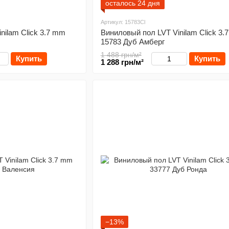
осталось 24 дня
Артикул: 15783Cl
nilam Click 3.7 mm
Виниловый пол LVT Vinilam Click 3.
15783 Дуб Амберг
1 488 грн/м²
Купить
Купить
1 288 грн/м²
−13%