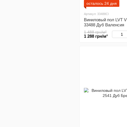
осталось 24 дня
Артикул: 33488Cl
Виниловый пол LVT Vi
33488 Дуб Валенсия
1 488 грн/м²
1 288 грн/м²