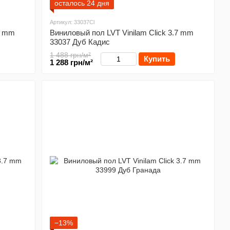
осталось 24 дня
Артикул: 33037Cl
7 mm
Виниловый пол LVT Vinilam Click 3.7 mm
33037 Дуб Кадис
1 488 грн/м²
Купить
1 288 грн/м²
−13%