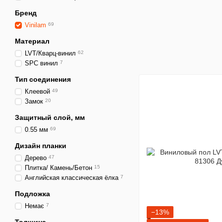
Бренд
Vinilam
69
Материал
LVT/Кварц-винил
62
SPC винил
7
Тип соединения
Клеевой
49
Замок
20
Защитный слой, мм
0.55 мм
69
Дизайн планки
Дерево
47
Плитка/ Камень/Бетон
15
Английская классическая ёлка
7
Подложка
Немає
7
−13%