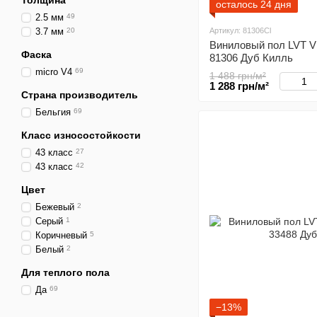
Толщина
осталось 24 дня
2.5 мм
49
3.7 мм
20
Артикул: 81306Cl
Виниловый пол LVT Vi
Фаска
81306 Дуб Килль
micro V4
69
1 488 грн/м²
1 288 грн/м²
Страна производитель
Бельгия
69
Класс износостойкости
43 класс
27
43 класc
42
Цвет
Бежевый
2
Серый
1
Коричневый
5
Белый
2
Для теплого пола
Да
69
−13%