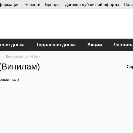
нформация
Новости
Бренды
Договор публичной оферты
Пол
тная доска
Террасная доска
Акции
Лепнин
Виниловый пол Vinilam
 (Винилам)
Со