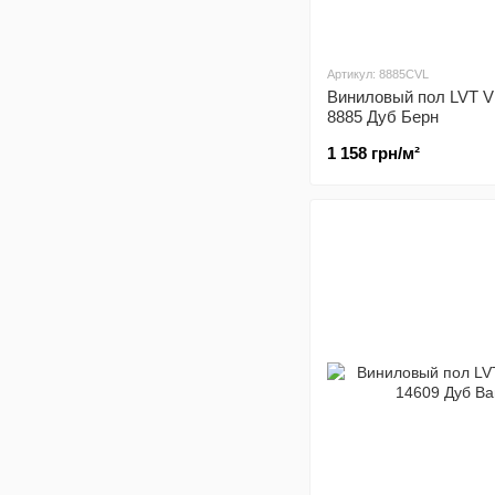
Артикул: 8885CVL
Виниловый пол LVT V
8885 Дуб Берн
1 158 грн/м²