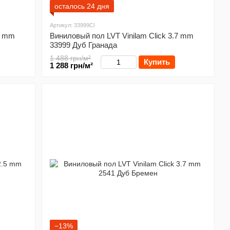
осталось 24 дня
Артикул: 33999Cl
7 mm
Виниловый пол LVT Vinilam Click 3.7 mm
33999 Дуб Гранада
1 488 грн/м²
Купить
1 288 грн/м²
−13%