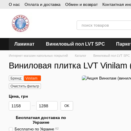
О нас
Оплата и доставка
Обмен и возврат
Контактная и
Перейти к основному контенту
Ламинат
Виниловый пол LVT SPC
Парке
Интернет магазин напольных покрытий
Каталог
Виниловый пол LVT SPC
Виниловая плитка LVT Vinilam
Бренд:
Vinilam
Очистить фильтр
Цена, грн
От Цена, грн
До Цена, грн
OK
Бесплатная доставка по
Украине
Бесплатно по Украине
62