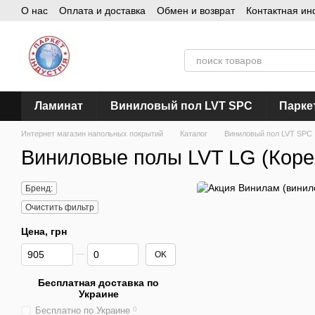
О нас
Оплата и доставка
Обмен и возврат
Контактная и
Перейти к основному контенту
Ламинат
Виниловый пол LVT SPC
Парке
Интернет магазин напольных покрытий
Каталог
Виниловый пол LVT SPC
Виниловые полы LVT LG (Коре
Бренд:
Очистить фильтр
Цена, грн
От Цена, грн
До Цена, грн
OK
Бесплатная доставка по
Украине
Бесплатно по Украине
0