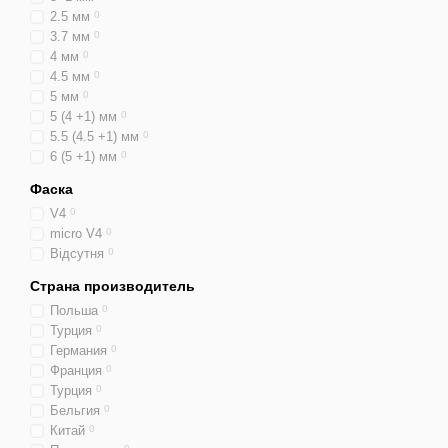
2.5 мм
0
3.7 мм
0
4 мм
0
4.5 мм
0
5 мм
0
5 (4 +1) мм
0
5.5 (4.5 +1) мм
0
6 (5 +1) мм
0
Фаска
V4
0
micro V4
0
Відсутня
0
Страна производитель
Польша
0
Турция
0
Германия
0
Франция
0
Турция
0
Бельгия
0
Китай
0