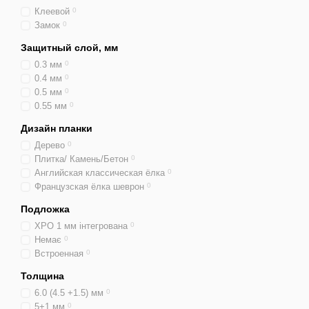
Клеевой
0
Замок
0
Защитный слой, мм
0.3 мм
0
0.4 мм
0
0.5 мм
0
0.55 мм
0
Дизайн планки
Дерево
0
Плитка/ Камень/Бетон
0
Английская классическая ёлка
0
Французская ёлка шеврон
0
Подложка
XPO 1 мм інтегрована
0
Немає
0
Встроенная
0
Толщина
6.0 (4.5 +1.5) мм
0
5+1 мм
0