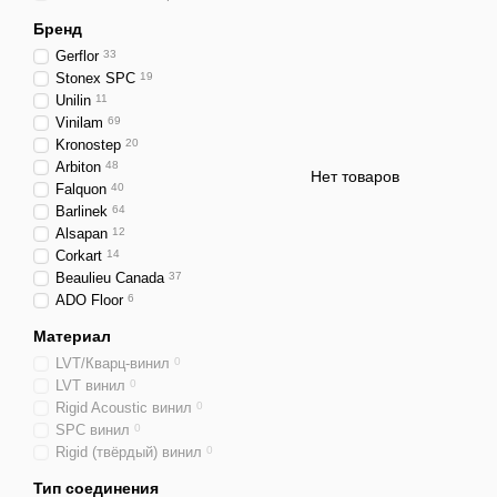
Бренд
Gerflor
33
Stonex SPC
19
Unilin
11
Vinilam
69
Kronostep
20
Arbiton
48
Нет товаров
Falquon
40
Barlinek
64
Alsapan
12
Corkart
14
Beaulieu Canada
37
ADO Floor
6
Материал
LVT/Кварц-винил
0
LVT винил
0
Rigid Acoustic винил
0
SPC винил
0
Rigid (твёрдый) винил
0
Тип соединения