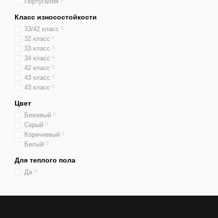
Португалия
0
Класс износостойкости
33/42 класс
0
32 класс
0
33 класс
0
34 класс
0
42 класс
0
43 класс
0
43 класc
0
Цвет
Бежевый
0
Серый
0
Коричневый
0
Белый
0
Для теплого пола
Да
0