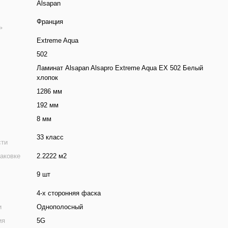
Alsapan
Франция
ь
Extreme Aqua
502
Ламинат Alsapan Alsapro Extreme Aqua EX 502 Белый
хлопок
1286 мм
192 мм
8 мм
33 класс
сти
аковке
2.2222 м2
9 шт
4-х сторонняя фаска
и
Однополосный
ия
5G