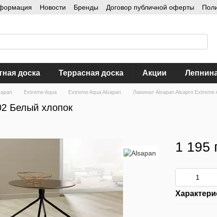
нформация
Новости
Бренды
Договор публичной оферты
Пол
тная доска
Террасная доска
Акции
Лепнин
sapan
Extreme Aqua
Extreme Aqua Alsapan
Ламинат Alsapan Alsapro Extreme
02 Белый хлопок
1 195 
Характери