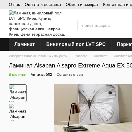
О нас
Оплата и доставка
Обмен и возврат
Контактная и
Перейти к основному контенту
Ламинат
Виниловый пол LVT SPC
Парке
Интернет магазин напольных покрытий
Каталог
Ламинат
Ламинат Al
Ламинат Alsapan Alsapro Extreme Aqua EX 5
В наличии
Артикул: 502
Оставить отзыв