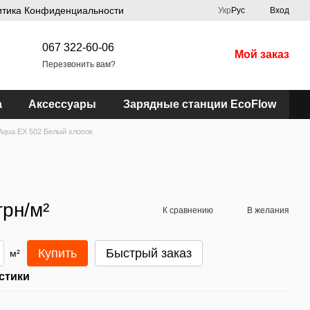
итика Конфиденциальности
Укр
Рус
Вход
067 322-60-06
Мой заказ
Перезвонить вам?
а
Аксессуары
Зарядные станции EcoFlow
 Aqua EX 502 Белый хлопок
грн/м²
К сравнению
В желания
Купить
Быстрый заказ
м²
стики