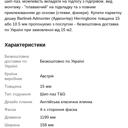
шип-паз, можливість вкладати на підлогу з підігрівом, вид
монтажу - "плаваючий" на підкладку та з повним
приклеюванням до основи (стяжки, фанери). Купити паркетну
дошку Barlinek Admonter (Адмонтер) Herringbone товщина 15
або 10.5 мм пропонуємо з послугою - безкоштовна доставка
по Україні при замовленні від 15 м2.
Характеристики
Безкоштовна
доставка по
Безкоштовно по Україні
Україні
Країна
Австрія
виробник
Товщина
15 мм
Тип з'єднання
Шип-паз T&G
Дизайн планки
Англійська класична ялинка
Фаска
4-х стороння фаска
Довжина
1190 мм
Ширина
158 мм