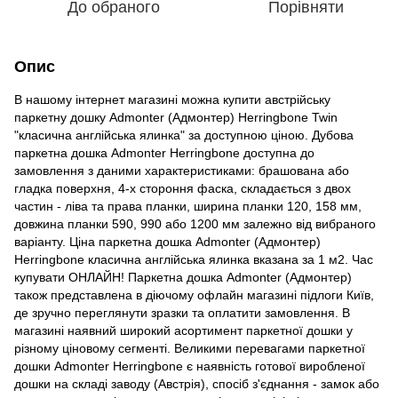
До обраного
Порівняти
Опис
В нашому інтернет магазині можна купити австрійську
паркетну дошку Admonter (Адмонтер) Herringbone Twin
"класична англійська ялинка" за доступною ціною. Дубова
паркетна дошка Admonter Herringbone доступна до
замовлення з даними характеристиками: брашована або
гладка поверхня, 4-х стороння фаска, складається з двох
частин - ліва та права планки, ширина планки 120, 158 мм,
довжина планки 590, 990 або 1200 мм залежно від вибраного
варіанту. Ціна паркетна дошка Admonter (Адмонтер)
Herringbone класична англійська ялинка вказана за 1 м2. Час
купувати ОНЛАЙН! Паркетна дошка Admonter (Адмонтер)
також представлена в діючому офлайн магазині підлоги Київ,
де зручно переглянути зразки та оплатити замовлення. В
магазині наявний широкий асортимент паркетної дошки у
різному ціновому сегменті. Великими перевагами паркетної
дошки Admonter Herringbone є наявність готової виробленої
дошки на складі заводу (Австрія), спосіб з'єднання - замок або